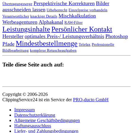
Perspektivische Korrekturen
Bilder
Übertragungswege
ausschneiden lassen
Urheberrecht
Einzelpreise verhandeln
Mischkalkulation
Verantwortlicher
knackige Details
Werbeagenturen
Alphakanal
RAW-Filter
Leistungsinhalte
Persönlicher Kontakt
Hersteller
optimales Preis-/ Leistungsverhältnis
Photoshop
Mindestbestellmenge
Pfade
Telefax
Professionelle
Bildbearbeitung
komplexe Retuscheaufgaben
Teile diese Seite auch auf:
Copyright © 2006-2026
ClippingService24 ist ein Service der
PRO-ducto GmbH
Impressum
Datenschutzerklärung
Allgemeine Geschäftsbedingungen
Haftungsausschluss
Liefer- und Zahlungsbedingungen