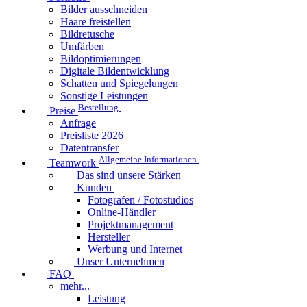
Bilder ausschneiden
Haare freistellen
Bildretusche
Umfärben
Bildoptimierungen
Digitale Bildentwicklung
Schatten und Spiegelungen
Sonstige Leistungen
Bestellung
Preise
Anfrage
Preisliste 2026
Datentransfer
Allgemeine Informationen
Teamwork
Das sind unsere Stärken
Kunden
Fotografen / Fotostudios
Online-Händler
Projektmanagement
Hersteller
Werbung und Internet
Unser Unternehmen
FAQ
mehr...
Leistung