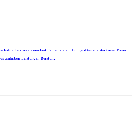
rschaftliche Zusammenarbeit
Farben ändern
Budget-Dienstleister
Gutes Preis- /
tos umfärben
Leistungen
Beratung