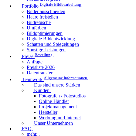
Digitale Bildbearbeitung
Portfolio
Bilder ausschneiden
Haare freistellen
Bildretusche
Umfärben
Bildoptimierungen
Digitale Bildentwicklung
Schatten und Spiegelungen
Sonstige Leistungen
Bestellung
Preise
Anfrage
Preisliste 2026
Datentransfer
Allgemeine Informationen
Teamwork
Das sind unsere Stärken
Kunden
Fotografen / Fotostudios
Online-Händler
Projektmanagement
Hersteller
Werbung und Internet
Unser Unternehmen
FAQ
mehr...