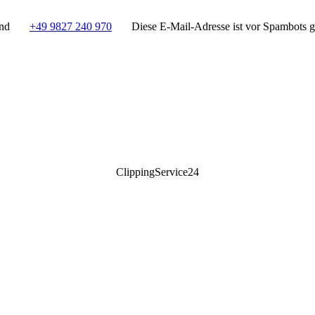
and
+49 9827 240 970
Diese E-Mail-Adresse ist vor Spambots ge
ClippingService24