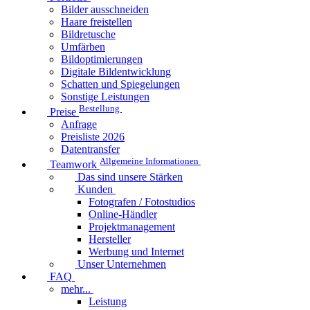
Bilder ausschneiden
Haare freistellen
Bildretusche
Umfärben
Bildoptimierungen
Digitale Bildentwicklung
Schatten und Spiegelungen
Sonstige Leistungen
Bestellung
Preise
Anfrage
Preisliste 2026
Datentransfer
Allgemeine Informationen
Teamwork
Das sind unsere Stärken
Kunden
Fotografen / Fotostudios
Online-Händler
Projektmanagement
Hersteller
Werbung und Internet
Unser Unternehmen
FAQ
mehr...
Leistung