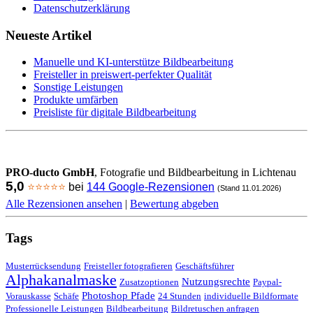
Datenschutzerklärung
Neueste Artikel
Manuelle und KI-unterstütze Bildbearbeitung
Freisteller in preiswert-perfekter Qualität
Sonstige Leistungen
Produkte umfärben
Preisliste für digitale Bildbearbeitung
PRO-ducto GmbH
, Fotografie und Bildbearbeitung in Lichtenau
5,0
⭐⭐⭐⭐⭐
bei
144 Google-Rezensionen
(Stand 11.01.2026)
Alle Rezensionen ansehen
|
Bewertung abgeben
Tags
Musterrücksendung
Freisteller fotografieren
Geschäftsführer
Alphakanalmaske
Nutzungsrechte
Zusatzoptionen
Paypal-
Photoshop Pfade
Vorauskasse
Schäfe
24 Stunden
individuelle Bildformate
Professionelle Leistungen
Bildbearbeitung
Bildretuschen anfragen