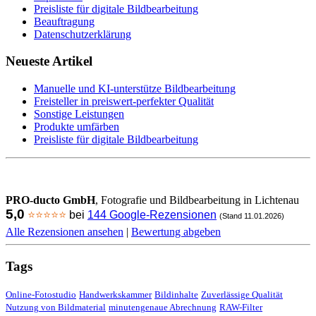
Preisliste für digitale Bildbearbeitung
Beauftragung
Datenschutzerklärung
Neueste Artikel
Manuelle und KI-unterstütze Bildbearbeitung
Freisteller in preiswert-perfekter Qualität
Sonstige Leistungen
Produkte umfärben
Preisliste für digitale Bildbearbeitung
PRO-ducto GmbH
, Fotografie und Bildbearbeitung in Lichtenau
5,0
⭐⭐⭐⭐⭐
bei
144 Google-Rezensionen
(Stand 11.01.2026)
Alle Rezensionen ansehen
|
Bewertung abgeben
Tags
Online-Fotostudio
Handwerkskammer
Bildinhalte
Zuverlässige Qualität
Nutzung von Bildmaterial
minutengenaue Abrechnung
RAW-Filter