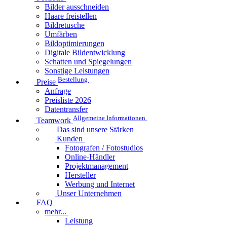
Bilder ausschneiden
Haare freistellen
Bildretusche
Umfärben
Bildoptimierungen
Digitale Bildentwicklung
Schatten und Spiegelungen
Sonstige Leistungen
Bestellung
Preise
Anfrage
Preisliste 2026
Datentransfer
Allgemeine Informationen
Teamwork
Das sind unsere Stärken
Kunden
Fotografen / Fotostudios
Online-Händler
Projektmanagement
Hersteller
Werbung und Internet
Unser Unternehmen
FAQ
mehr...
Leistung