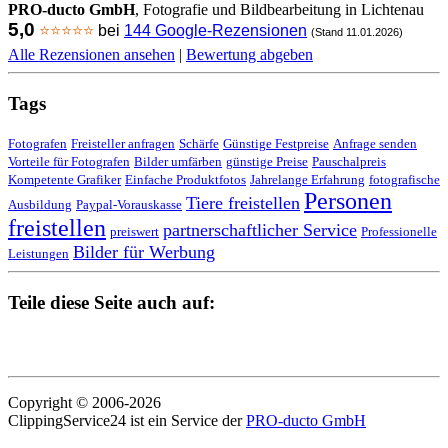
PRO-ducto GmbH
, Fotografie und Bildbearbeitung in Lichtenau
5,0
⭐⭐⭐⭐⭐
bei
144 Google-Rezensionen
(Stand 11.01.2026)
Alle Rezensionen ansehen
|
Bewertung abgeben
Tags
Fotografen
Freisteller anfragen
Schärfe
Günstige Festpreise
Anfrage senden
Vorteile für Fotografen
Bilder umfärben
günstige Preise
Pauschalpreis
Kompetente Grafiker
Einfache Produktfotos
Jahrelange Erfahrung
fotografische
Personen
Tiere freistellen
Ausbildung
Paypal-Vorauskasse
freistellen
partnerschaftlicher Service
preiswert
Professionelle
Bilder für Werbung
Leistungen
Teile diese Seite auch auf:
Copyright © 2006-2026
ClippingService24 ist ein Service der
PRO-ducto GmbH