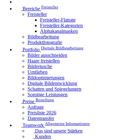
Freisteller
Bereiche
Freisteller
Freisteller-Flatrate
Freisteller-Kategorien
Alphakanalmasken
Bildbearbeitung
Produktfotografie
Digitale Bildbearbeitung
Portfolio
Bilder ausschneiden
Haare freistellen
Bildretusche
Umfärben
Bildoptimierungen
Digitale Bildentwicklung
Schatten und Spiegelungen
Sonstige Leistungen
Bestellung
Preise
Anfrage
Preisliste 2026
Datentransfer
Allgemeine Informationen
Teamwork
Das sind unsere Stärken
Kunden