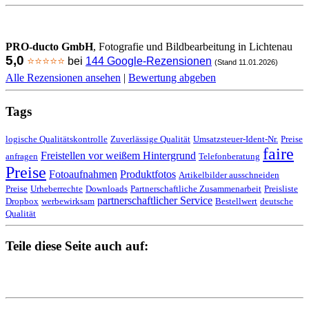
PRO-ducto GmbH
, Fotografie und Bildbearbeitung in Lichtenau
5,0
⭐⭐⭐⭐⭐
bei
144 Google-Rezensionen
(Stand 11.01.2026)
Alle Rezensionen ansehen
|
Bewertung abgeben
Tags
logische Qualitätskontrolle
Zuverlässige Qualität
Umsatzsteuer-Ident-Nr.
Preise
faire
Freistellen vor weißem Hintergrund
anfragen
Telefonberatung
Preise
Fotoaufnahmen
Produktfotos
Artikelbilder ausschneiden
Preise
Urheberrechte
Downloads
Partnerschaftliche Zusammenarbeit
Preisliste
partnerschaftlicher Service
Dropbox
werbewirksam
Bestellwert
deutsche
Qualität
Teile diese Seite auch auf: