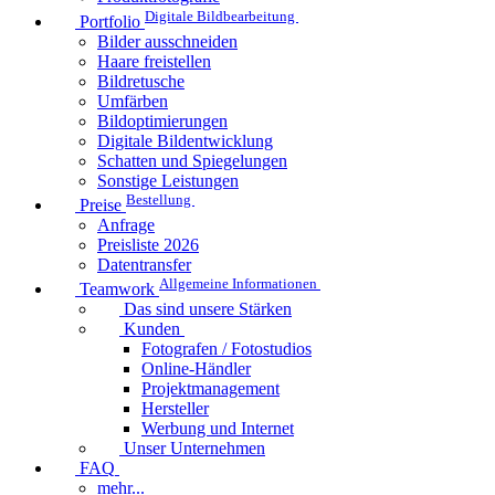
Digitale Bildbearbeitung
Portfolio
Bilder ausschneiden
Haare freistellen
Bildretusche
Umfärben
Bildoptimierungen
Digitale Bildentwicklung
Schatten und Spiegelungen
Sonstige Leistungen
Bestellung
Preise
Anfrage
Preisliste 2026
Datentransfer
Allgemeine Informationen
Teamwork
Das sind unsere Stärken
Kunden
Fotografen / Fotostudios
Online-Händler
Projektmanagement
Hersteller
Werbung und Internet
Unser Unternehmen
FAQ
mehr...