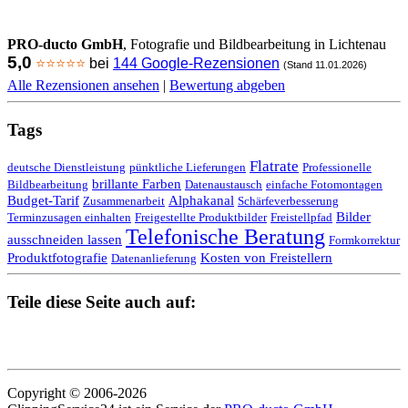
PRO-ducto GmbH
, Fotografie und Bildbearbeitung in Lichtenau
5,0
⭐⭐⭐⭐⭐
bei
144 Google-Rezensionen
(Stand 11.01.2026)
Alle Rezensionen ansehen
|
Bewertung abgeben
Tags
Flatrate
deutsche Dienstleistung
pünktliche Lieferungen
Professionelle
brillante Farben
Bildbearbeitung
Datenaustausch
einfache Fotomontagen
Budget-Tarif
Alphakanal
Zusammenarbeit
Schärfeverbesserung
Bilder
Terminzusagen einhalten
Freigestellte Produktbilder
Freistellpfad
Telefonische Beratung
ausschneiden lassen
Formkorrektur
Produktfotografie
Kosten von Freistellern
Datenanlieferung
Teile diese Seite auch auf:
Copyright © 2006-2026