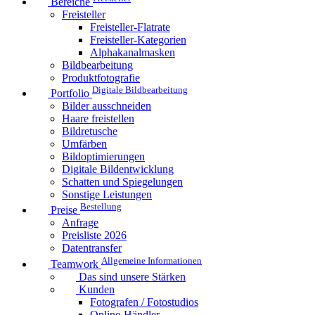
Bereiche
Freisteller
Freisteller-Flatrate
Freisteller-Kategorien
Alphakanalmasken
Bildbearbeitung
Produktfotografie
Digitale Bildbearbeitung
Portfolio
Bilder ausschneiden
Haare freistellen
Bildretusche
Umfärben
Bildoptimierungen
Digitale Bildentwicklung
Schatten und Spiegelungen
Sonstige Leistungen
Bestellung
Preise
Anfrage
Preisliste 2026
Datentransfer
Allgemeine Informationen
Teamwork
Das sind unsere Stärken
Kunden
Fotografen / Fotostudios
Online-Händler