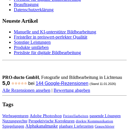
Beauftragung
Datenschutzerklärung
Neueste Artikel
Manuelle und KI-unterstütze Bildbearbeitung
Freisteller in preiswert-perfekter Qualität
Sonstige Leistungen
Produkte umfärben
Preisliste für digitale Bildbearbeitung
PRO-ducto GmbH
, Fotografie und Bildbearbeitung in Lichtenau
5,0
⭐⭐⭐⭐⭐
bei
144 Google-Rezensionen
(Stand 11.01.2026)
Alle Rezensionen ansehen
|
Bewertung abgeben
Tags
Adobe Photoshop
Werbeagenturen
passende Lösungen
Freistellarbeiten
Nutzungsrechte
Perspektivische Korrekturen
direkte Kommunikation
Alphakanalmaske
Spiegelungen
planbare Lieferzeiten
Grauschleier