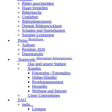
Bilder ausschneiden
Haare freistellen
Bildretusche
Umfärben
Bildoptimierungen
Digitale Bildentwicklung
Schatten und Spiegelungen
Sonstige Leistungen
Bestellung
Preise
Anfrage
Preisliste 2026
Datentransfer
Allgemeine Informationen
Teamwork
Das sind unsere Stärken
Kunden
Fotografen / Fotostudios
Online-Händler
Projektmanagement
Hersteller
Werbung und Internet
Unser Unternehmen
FAQ
mehr...
Leistung