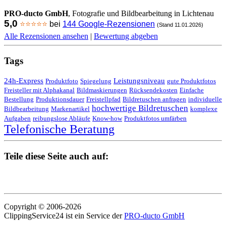
PRO-ducto GmbH
, Fotografie und Bildbearbeitung in Lichtenau
5,0
⭐⭐⭐⭐⭐
bei
144 Google-Rezensionen
(Stand 11.01.2026)
Alle Rezensionen ansehen
|
Bewertung abgeben
Tags
24h-Express
Leistungsniveau
Produktfoto
Spiegelung
gute Produktfotos
Freisteller mit Alphakanal
Bildmaskierungen
Rücksendekosten
Einfache
Bestellung
Produktionsdauer
Freistellpfad
Bildretuschen anfragen
individuelle
hochwertige Bildretuschen
Bildbearbeitung
Markenartikel
komplexe
Aufgaben
reibungslose Abläufe
Know-how
Produktfotos umfärben
Telefonische Beratung
Teile diese Seite auch auf:
Copyright © 2006-2026
ClippingService24 ist ein Service der
PRO-ducto GmbH