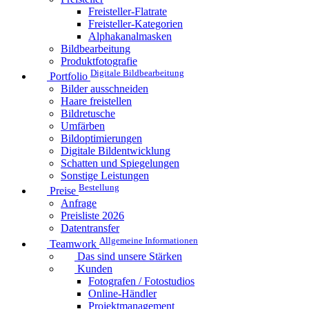
Freisteller-Flatrate
Freisteller-Kategorien
Alphakanalmasken
Bildbearbeitung
Produktfotografie
Digitale Bildbearbeitung
Portfolio
Bilder ausschneiden
Haare freistellen
Bildretusche
Umfärben
Bildoptimierungen
Digitale Bildentwicklung
Schatten und Spiegelungen
Sonstige Leistungen
Bestellung
Preise
Anfrage
Preisliste 2026
Datentransfer
Allgemeine Informationen
Teamwork
Das sind unsere Stärken
Kunden
Fotografen / Fotostudios
Online-Händler
Projektmanagement